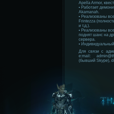
Apella Armor, квес
• Работает демони
Akamanah.
• Реализованы вс
Frintezza (полнос
и т.д.).
• Реализованы все
поднят шанс на др
сервера.
• Индивидуальный 
Для связи с адм
e:mail: admin@t
(бывший Skype), di