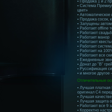
• Продажа 1 и 2 пр
• Система Премиум
цвет»
• Автоматическое 
• Продажа сосок, 
• Запущены автом
• Работает offline 
• Работают свадь
• Работает манор
• Работают квесты 
• Работает систем
• Работает на 100
• Работают все ск
• Ежедневные эве
• Донат до "В" гре
• Руссификация с
• и многое другое 
Отличительные ос
• Лучшая платная
оригинал С4 перед
• Лучшая качестве
• Лучшая защита от
• Работают все 9 з
• Корректно настр