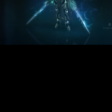
©
Собств