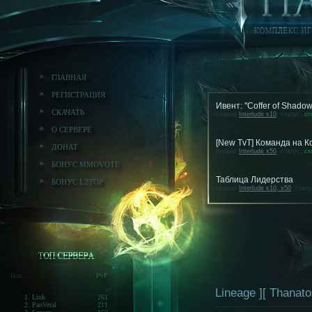
ГЛАВНАЯ
РЕГИСТРАЦИЯ
Ивент: "Coffer of Shado
СКАЧАТЬ
сервер
Interlude x10
, статус:
от
О СЕРВЕРЕ
[New TvT] Команда на 
ДОНАТ
сервер
Interlude x50
, статус:
ск
БОНУС MMOVOTE
Таблица Лидерства
БОНУС L2TOP
сервер
Interlude x10, x50
, стат
Ник
PvP
Lineage ][ Thanat
1. Link
261
2. PanVetal
211