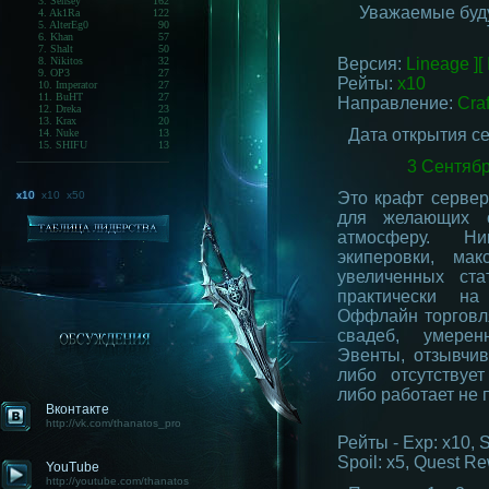
3. Sensey
162
Уважаемые буд
4. Ak1Ra
122
5. AlterEg0
90
6. Khan
57
7. Shalt
50
8. Nikitos
32
Версия:
Lineage ][ 
9. OP3
27
Рейты:
x10
10. Imperator
27
11. BuHT
27
Направление:
Cr
a
12. Dreka
23
13. Krax
20
Дата открытия се
14. Nuke
13
15. SHIFU
13
3 Сентябр
x10
x10
x50
Это крафт сервер
для желающих о
атмосферу. Ни
экиперовки, ма
увеличенных ста
практически на
Оффлайн торговл
свадеб, умерен
Эвенты, отзывчи
либо отсутствуе
либо работает не 
Вконтакте
http://vk.com/thanatos_pro
Рейты - Exp: x10, S
Spoil: x5, Quest R
YouTube
http://youtube.com/thanatos