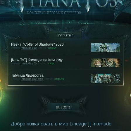
Ивент: "Coffer of Shadows" 2026
сервер
Interlude x10
, статус:
открыт
[New TvT] Команда на Команду
сервер
Interlude x50
, статус:
скоро
Таблица Лидерства
сервер
Interlude x10, x50
, статус:
открыта
Добро пожаловать в мир Lineage ][ Interlude