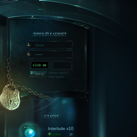
Забыли пароль?
Регистрация
Interlude x10
online
36