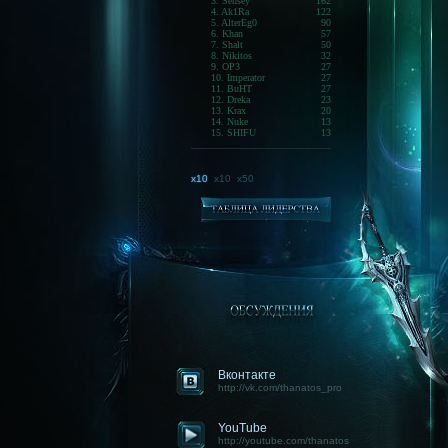
3. Sensey
162
4. Ak1Ra
122
5. AlterEg0
90
6. Khan
57
7. Shalt
50
8. Nikitos
32
9. OP3
27
10. Imperator
27
11. BuHT
27
12. Dreka
23
13. Krax
20
14. Nuke
13
15. SHIFU
13
x10
x10
x50
Вконтакте
http://vk.com/thanatos_pro
YouTube
http://youtube.com/thanatos