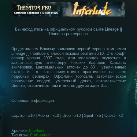
Вы находитесь на официальном русском сайте Lineage ][
Thanatos.pro сервера.
Представляем Вашему вниманию первый сервер комплекса
Lineage ][ Interlude с классическими рейтами x10. Это крафт
сервер уровня 2007 года, для желающих окунуться в
захватывающую атмосферу. Никаких баферов, Камаель
экиперовки, максимальных заточек до 80+, увеличенных
статов и т.д., что присутствует практически на всех
подобных серверах. Оффлайн торговля, автоматическое
проведение свадеб, умеренный донат, автоматические
Эвенты, отзывчивые Гмы и многое другое ждёт Вас.
Основная информация:
Exp/Sp - x10 | Adena - x10 | Drop - x10 | Spoil - x5 | Quest - x2
Хроники:
Interlude
Тип игры:
Craft-server