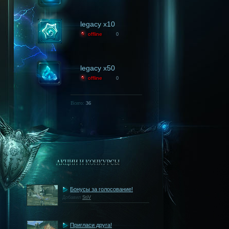
legacy x10
offline
0
legacy x50
offline
0
Всего:
36
Бонусы за голосование!
Добавил
StiV
Пригласи друга!