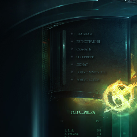
ГЛАВНАЯ
РЕГИСТРАЦИЯ
СКАЧАТЬ
О СЕРВЕРЕ
ДОНАТ
БОНУС MMOVOTE
БОНУС L2TOP
Ник
PvP
1. Link
261
2. PanVetal
211