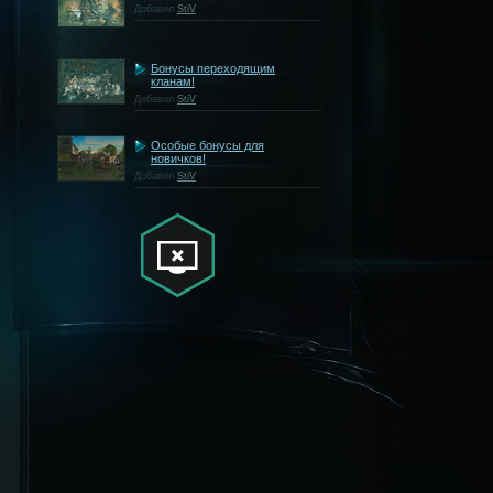
Добавил
StiV
Бонусы переходящим
кланам!
Добавил
StiV
Особые бонусы для
новичков!
Добавил
StiV