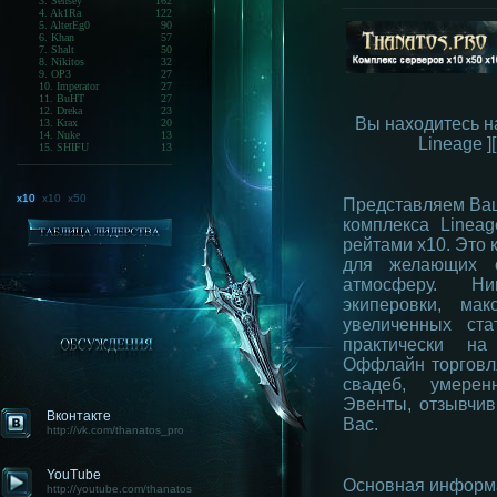
3. Sensey
162
4. Ak1Ra
122
5. AlterEg0
90
6. Khan
57
7. Shalt
50
8. Nikitos
32
9. OP3
27
10. Imperator
27
11. BuHT
27
12. Dreka
23
Вы находитесь н
13. Krax
20
14. Nuke
13
Lineage ]
15. SHIFU
13
x10
x10
x50
Представляем Ва
комплекса Lineage
рейтами x10. Это 
для желающих о
атмосферу. Ни
экиперовки, ма
увеличенных ста
практически на
Оффлайн торговл
свадеб, умерен
Эвенты, отзывчи
Вконтакте
Вас.
http://vk.com/thanatos_pro
YouTube
Основная информ
http://youtube.com/thanatos