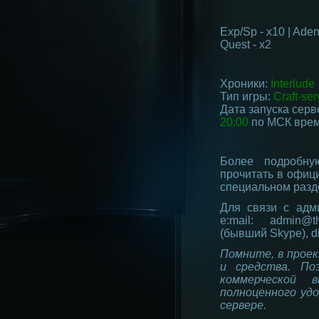
Exp/Sp - x10 | Adena
Quest - x2
Хроники:
Interlude
Тип игры:
Craft-ser
Дата запуска серв
20:00
по МСК врем
Более подробн
прочитать в офиц
специальном разде
Для связи с адм
e:mail: admin@t
(бывший Skype), di
Помните, в проек
и средства. П
коммерческой 
полноценного уд
сервере.