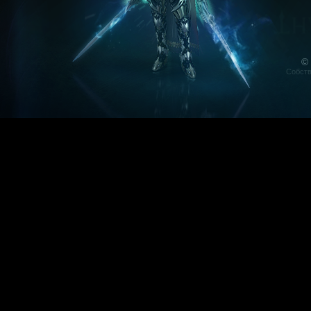
©
Собств