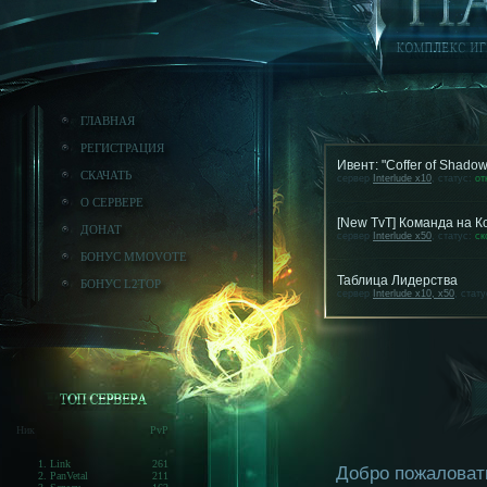
ГЛАВНАЯ
РЕГИСТРАЦИЯ
Ивент: "Coffer of Shado
СКАЧАТЬ
сервер
Interlude x10
, статус:
от
О СЕРВЕРЕ
[New TvT] Команда на 
ДОНАТ
сервер
Interlude x50
, статус:
ск
БОНУС MMOVOTE
Таблица Лидерства
БОНУС L2TOP
сервер
Interlude x10, x50
, стат
Ник
PvP
1. Link
261
Добро пожаловать 
2. PanVetal
211